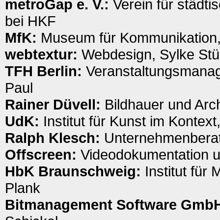
metroGap e. V.:
Verein für städti
bei HKF
MfK:
Museum für Kommunikation,
webtextur:
Webdesign, Sylke Stü
TFH Berlin:
Veranstaltungsmanage
Paul
Rainer Düvell:
Bildhauer und Arch
UdK:
Institut für Kunst im Kontex
Ralph Klesch:
Unternehmenberat
Offscreen:
Videodokumentation u
HbK Braunschweig:
Institut für
Plank
Bitmanagement Software Gmb